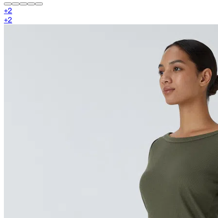
+
2
+
2