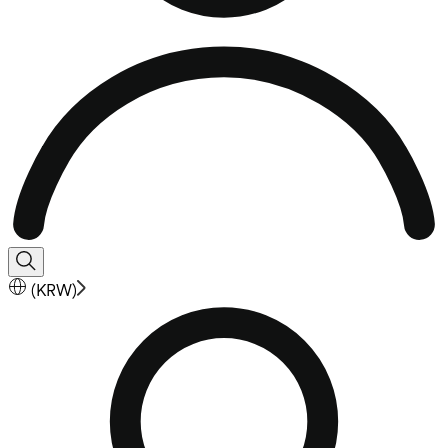
(
KRW
)