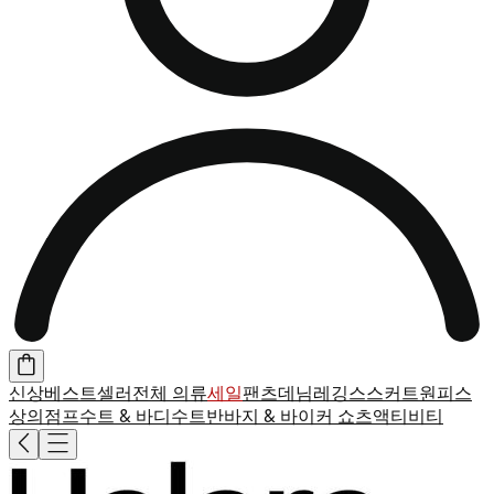
신상
베스트셀러
전체 의류
세일
팬츠
데님
레깅스
스커트
원피스
상의
점프수트 & 바디수트
반바지 & 바이커 쇼츠
액티비티