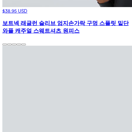
$38.95 USD
보트넥 래글런 슬리브 엄지손가락 구멍 스플릿 밑단
와플 캐주얼 스웨트셔츠 원피스