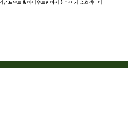
의
점프수트 & 바디수트
반바지 & 바이커 쇼츠
액티비티