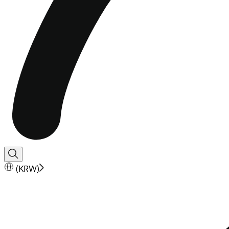
(
KRW
)