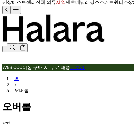
신상
베스트셀러
전체 의류
세일
팬츠
데님
레깅스
스커트
원피스
상
₩59,000이상 구매 시 무료 배송
더보기
홈
/
오버롤
오버롤
sort