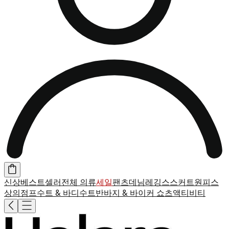
신상
베스트셀러
전체 의류
세일
팬츠
데님
레깅스
스커트
원피스
상의
점프수트 & 바디수트
반바지 & 바이커 쇼츠
액티비티