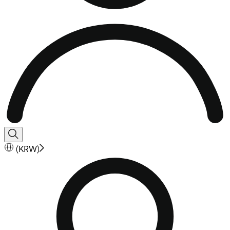
(
KRW
)