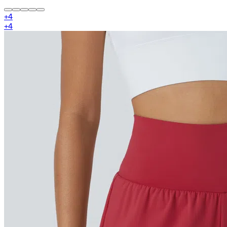
+
4
+
4