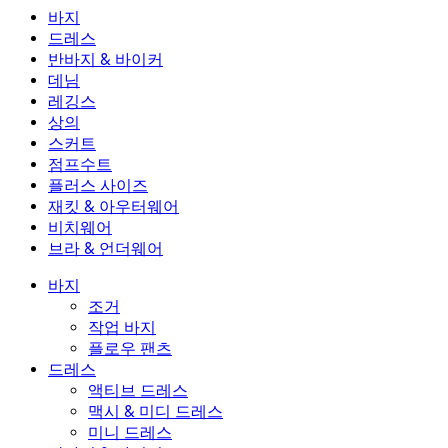
바지
바지
드레스
조거
드레스
반바지 & 바이커
작업 바지
액티브 드레스
반바지 & 바이커
데님
플로우 팬츠
맥시 & 미디 드레스
바이커
데님
레깅스
미니 드레스
데님 반바지
데님 레깅스
레깅스
상의
2.5인치 반바지
와이드 진
데님 레깅스
상의
스커트
데님 반바지
힙업 레깅스
스포츠 브라
스커트
점프수트
데님 스커트
요가 레깅스
티셔츠
액티브 스커트
점프수트
플러스 사이즈
미니 스커트
오버롤
플러스 사이즈
재킷 & 아우터웨어
맥시 & 미디 스커트
롬퍼
플러스 사이즈 하의
재킷 & 아우터웨어
비치웨어
플러스 사이즈 상의
재킷 & 아우터웨어
비치웨어
브라 & 언더웨어
플러스 사이즈 드레스
아우터웨어
수영복 상의
브라 & 언더웨어
수영복 하의
브라
바지
수영복 세트
언더웨어
조거
작업 바지
플로우 팬츠
드레스
액티브 드레스
맥시 & 미디 드레스
미니 드레스