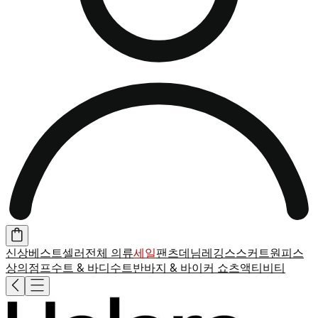
신상
베스트셀러
전체 의류
세일
팬츠
데님
레깅스
스커트
원피스
상의
점프수트 & 바디수트
반바지 & 바이커 쇼츠
액티비티