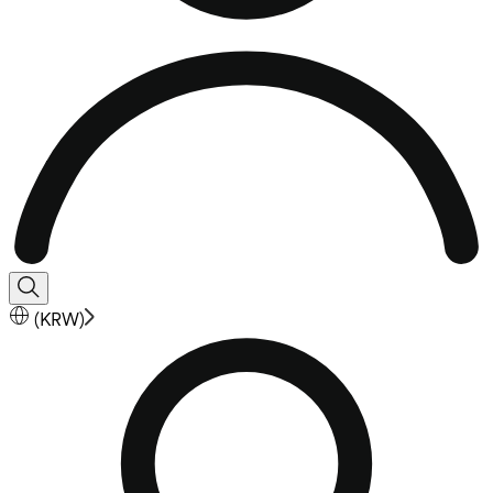
(
KRW
)