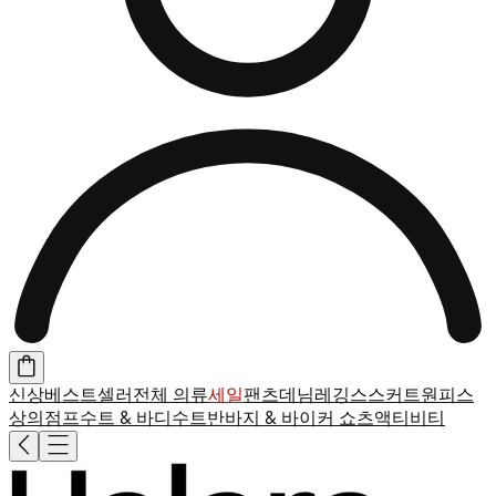
신상
베스트셀러
전체 의류
세일
팬츠
데님
레깅스
스커트
원피스
상의
점프수트 & 바디수트
반바지 & 바이커 쇼츠
액티비티