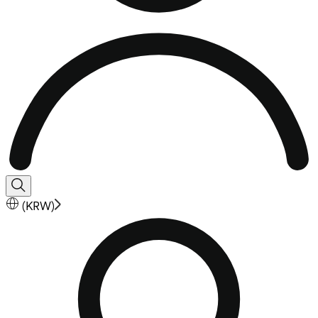
(
KRW
)