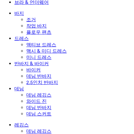
브라 & 언더웨어
플러스 사이즈 드레스
아우터웨어
수영복 상의
브라 & 언더웨어
수영복 하의
브라
바지
수영복 세트
언더웨어
조거
작업 바지
플로우 팬츠
드레스
액티브 드레스
맥시 & 미디 드레스
미니 드레스
반바지 & 바이커
바이커
데님 반바지
2.5인치 반바지
데님
데님 레깅스
와이드 진
데님 반바지
데님 스커트
레깅스
데님 레깅스