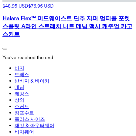
$48.95 USD
$76.95 USD
Halara Flex™ 미드웨이스트 단추 지퍼 멀티플 포켓
스플릿 A라인 스트레치 니트 데님 맥시 캐주얼 카고
스커트
You've reached the end
바지
바지
드레스
조거
드레스
반바지 & 바이커
작업 바지
액티브 드레스
반바지 & 바이커
데님
플로우 팬츠
맥시 & 미디 드레스
바이커
데님
레깅스
미니 드레스
데님 반바지
데님 레깅스
레깅스
상의
2.5인치 반바지
와이드 진
데님 레깅스
상의
스커트
데님 반바지
힙업 레깅스
스포츠 브라
스커트
점프수트
데님 스커트
요가 레깅스
티셔츠
액티브 스커트
점프수트
플러스 사이즈
미니 스커트
오버롤
플러스 사이즈
재킷 & 아우터웨어
맥시 & 미디 스커트
롬퍼
플러스 사이즈 하의
재킷 & 아우터웨어
비치웨어
플러스 사이즈 상의
재킷 & 아우터웨어
비치웨어