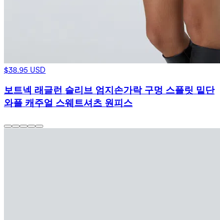
$38.95 USD
보트넥 래글런 슬리브 엄지손가락 구멍 스플릿 밑단
와플 캐주얼 스웨트셔츠 원피스