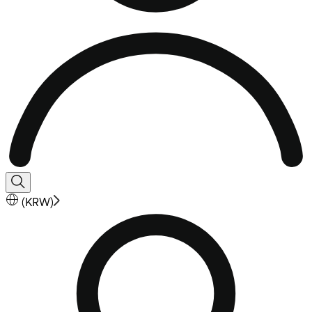
(
KRW
)