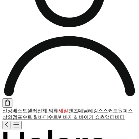
신상
베스트셀러
전체 의류
세일
팬츠
데님
레깅스
스커트
원피스
상의
점프수트 & 바디수트
반바지 & 바이커 쇼츠
액티비티