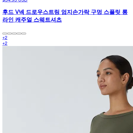
후드 V넥 드로우스트링 엄지손가락 구멍 스플릿 롱
라인 캐주얼 스웨트셔츠
+
2
+
2