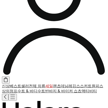
신상
베스트셀러
전체 의류
세일
팬츠
데님
레깅스
스커트
원피스
상의
점프수트 & 바디수트
반바지 & 바이커 쇼츠
액티비티