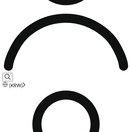
(
KRW
)