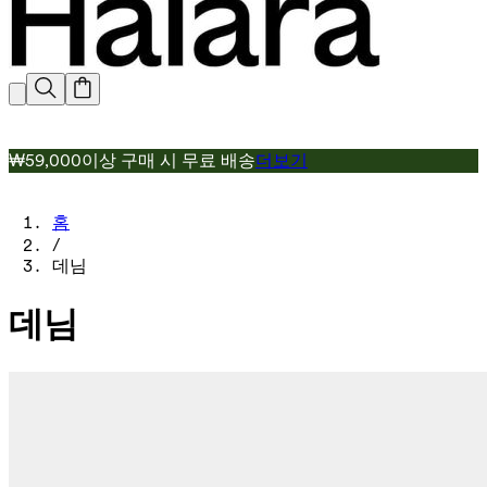
₩59,000이상 구매 시 무료 배송
더보기
홈
/
데님
데님