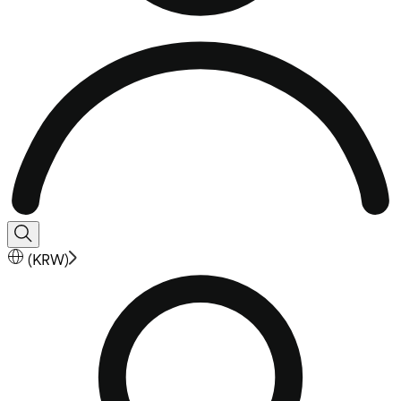
(
KRW
)