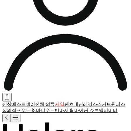
신상
베스트셀러
전체 의류
세일
팬츠
데님
레깅스
스커트
원피스
상의
점프수트 & 바디수트
반바지 & 바이커 쇼츠
액티비티