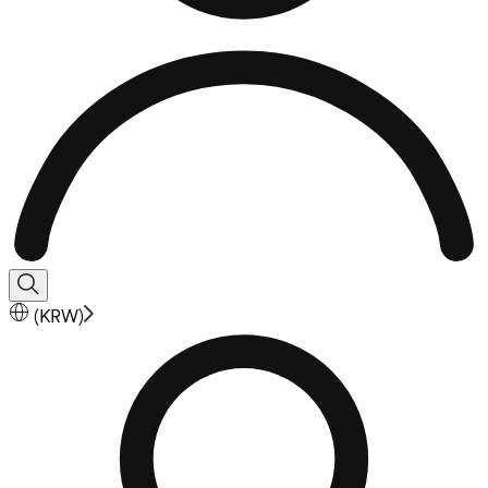
(
KRW
)