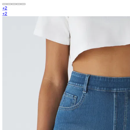
+
2
+
2