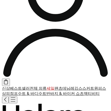
신상
베스트셀러
전체 의류
세일
팬츠
데님
레깅스
스커트
원피스
상의
점프수트 & 바디수트
반바지 & 바이커 쇼츠
액티비티