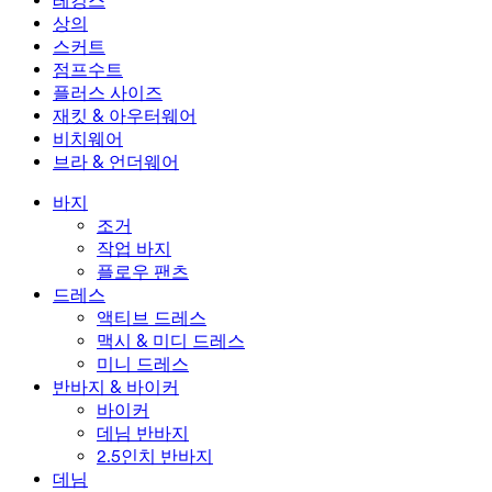
레깅스
미니 드레스
데님 반바지
데님 레깅스
레깅스
상의
2.5인치 반바지
와이드 진
데님 레깅스
상의
스커트
데님 반바지
힙업 레깅스
스포츠 브라
스커트
점프수트
데님 스커트
요가 레깅스
티셔츠
액티브 스커트
점프수트
플러스 사이즈
미니 스커트
오버롤
플러스 사이즈
재킷 & 아우터웨어
맥시 & 미디 스커트
롬퍼
플러스 사이즈 하의
재킷 & 아우터웨어
비치웨어
플러스 사이즈 상의
재킷 & 아우터웨어
비치웨어
브라 & 언더웨어
플러스 사이즈 드레스
아우터웨어
수영복 상의
브라 & 언더웨어
수영복 하의
브라
바지
수영복 세트
언더웨어
조거
작업 바지
플로우 팬츠
드레스
액티브 드레스
맥시 & 미디 드레스
미니 드레스
반바지 & 바이커
바이커
데님 반바지
2.5인치 반바지
데님