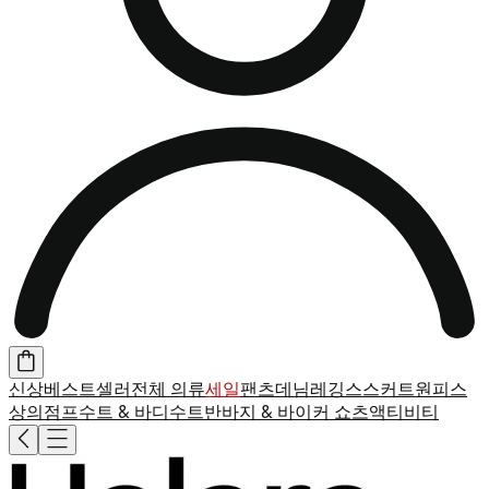
신상
베스트셀러
전체 의류
세일
팬츠
데님
레깅스
스커트
원피스
상의
점프수트 & 바디수트
반바지 & 바이커 쇼츠
액티비티