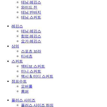
데님 레깅스
와이드 진
데님 반바지
데님 스커트
레깅스
데님 레깅스
힙업 레깅스
요가 레깅스
상의
스포츠 브라
티셔츠
스커트
액티브 스커트
미니 스커트
맥시 & 미디 스커트
점프수트
오버롤
롬퍼
플러스 사이즈
플러스 사이즈 하의