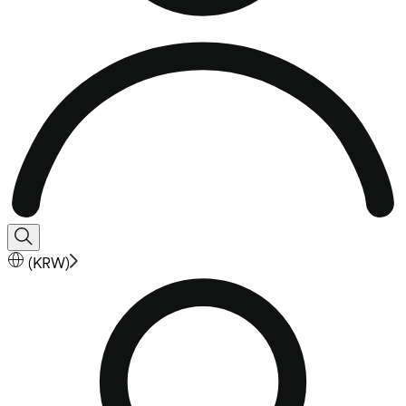
(
KRW
)