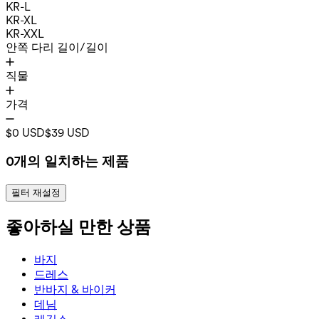
KR-L
KR-XL
KR-XXL
안쪽 다리 길이/길이
직물
가격
$0 USD
$39 USD
0개의 일치하는 제품
필터 재설정
좋아하실 만한 상품
바지
바지
드레스
조거
드레스
반바지 & 바이커
작업 바지
액티브 드레스
반바지 & 바이커
데님
플로우 팬츠
맥시 & 미디 드레스
바이커
데님