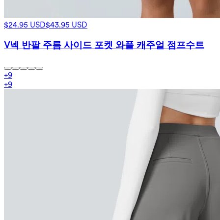
$24.95 USD
$43.95 USD
V넥 반팔 주름 사이드 포켓 와플 캐주얼 점프수트
+
9
+
9