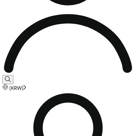
(
KRW
)