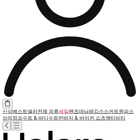
신상
베스트셀러
전체 의류
세일
팬츠
데님
레깅스
스커트
원피스
상의
점프수트 & 바디수트
반바지 & 바이커 쇼츠
액티비티