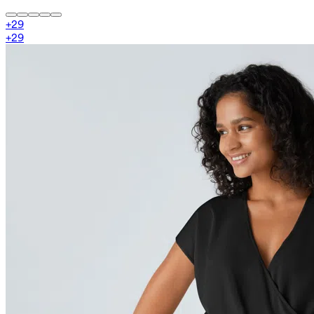
+
29
+
29