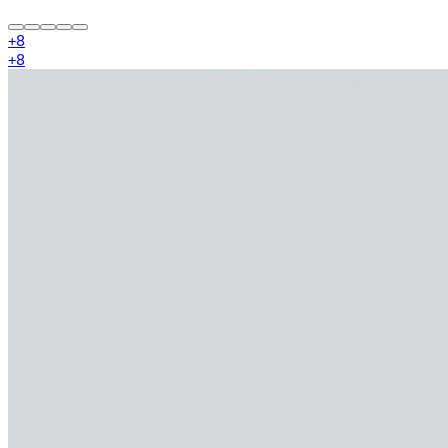
+
8
+
8