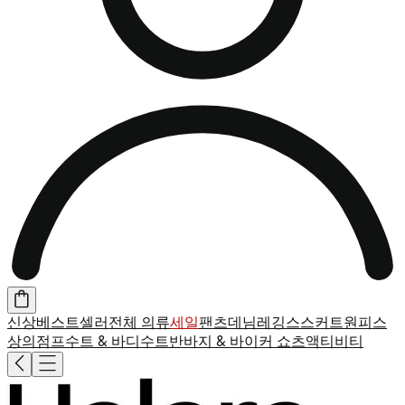
신상
베스트셀러
전체 의류
세일
팬츠
데님
레깅스
스커트
원피스
상의
점프수트 & 바디수트
반바지 & 바이커 쇼츠
액티비티