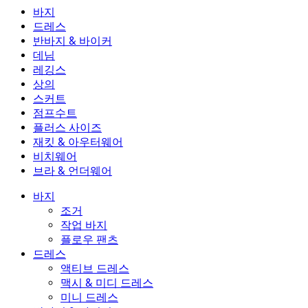
바지
바지
드레스
조거
드레스
반바지 & 바이커
작업 바지
액티브 드레스
반바지 & 바이커
데님
플로우 팬츠
맥시 & 미디 드레스
바이커
데님
레깅스
미니 드레스
데님 반바지
데님 레깅스
레깅스
상의
2.5인치 반바지
와이드 진
데님 레깅스
상의
스커트
데님 반바지
힙업 레깅스
스포츠 브라
스커트
점프수트
데님 스커트
요가 레깅스
티셔츠
액티브 스커트
점프수트
플러스 사이즈
미니 스커트
오버롤
플러스 사이즈
재킷 & 아우터웨어
맥시 & 미디 스커트
롬퍼
플러스 사이즈 하의
재킷 & 아우터웨어
비치웨어
플러스 사이즈 상의
재킷 & 아우터웨어
비치웨어
브라 & 언더웨어
플러스 사이즈 드레스
아우터웨어
수영복 상의
브라 & 언더웨어
수영복 하의
브라
바지
수영복 세트
언더웨어
조거
작업 바지
플로우 팬츠
드레스
액티브 드레스
맥시 & 미디 드레스
미니 드레스