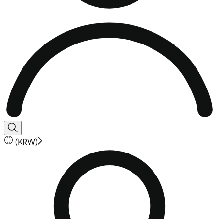
(
KRW
)