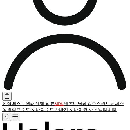
신상
베스트셀러
전체 의류
세일
팬츠
데님
레깅스
스커트
원피스
상의
점프수트 & 바디수트
반바지 & 바이커 쇼츠
액티비티