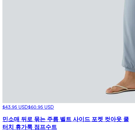
$43.95 USD
$60.95 USD
민소매 뒤로 묶는 주름 벨트 사이드 포켓 컷아웃 쿨
터치 휴가룩 점프수트