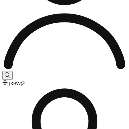
(
KRW
)