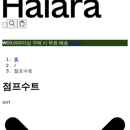
₩59,000이상 구매 시 무료 배송
더보기
홈
/
점프수트
점프수트
sort