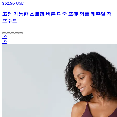
$32.95 USD
조정 가능한 스트랩 버튼 다중 포켓 와플 캐주얼 점
프수트
+
9
+
9