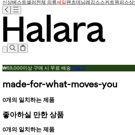
신상
베스트셀러
전체 의류
세일
팬츠
데님
레깅스
스커트
원피스
상
₩59,000이상 구매 시 무료 배송
더보기
made-for-what-moves-you
0개의 일치하는 제품
좋아하실 만한 상품
0개의 일치하는 제품