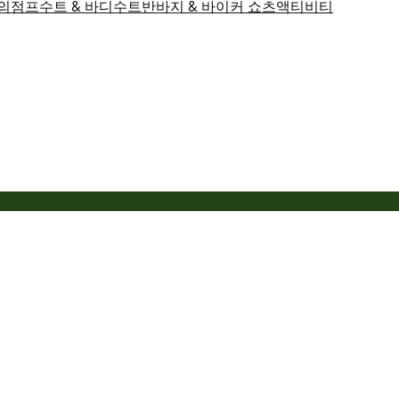
의
점프수트 & 바디수트
반바지 & 바이커 쇼츠
액티비티