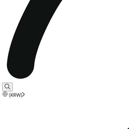
(
KRW
)