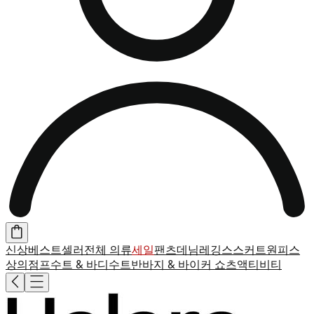
신상
베스트셀러
전체 의류
세일
팬츠
데님
레깅스
스커트
원피스
상의
점프수트 & 바디수트
반바지 & 바이커 쇼츠
액티비티