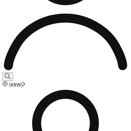
(
KRW
)