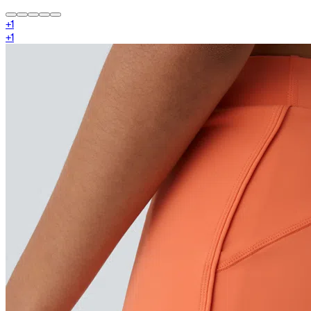
+
1
+
1