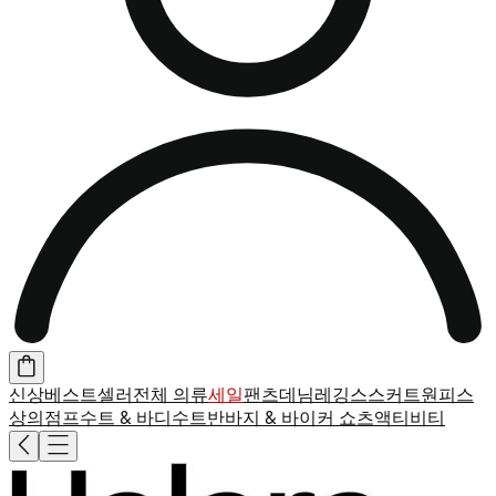
신상
베스트셀러
전체 의류
세일
팬츠
데님
레깅스
스커트
원피스
상의
점프수트 & 바디수트
반바지 & 바이커 쇼츠
액티비티