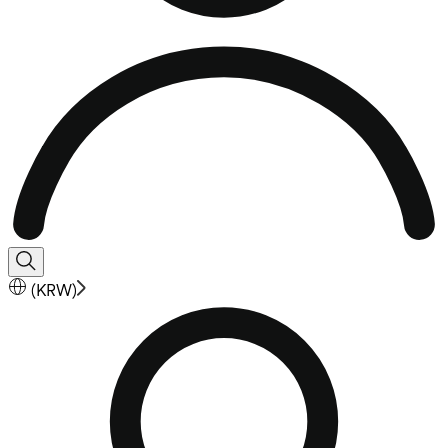
(
KRW
)