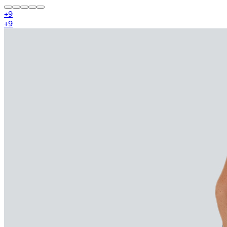
+
9
+
9