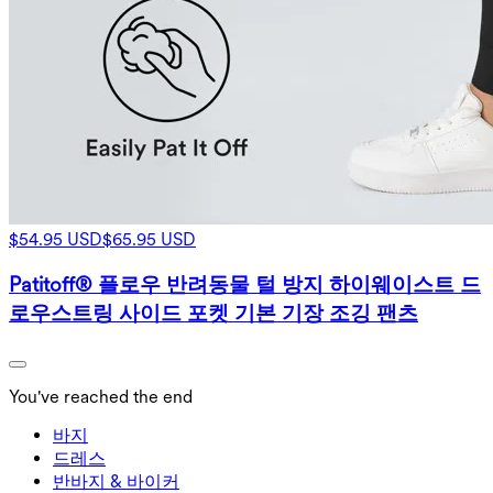
$54.95 USD
$65.95 USD
Patitoff® 플로우 반려동물 털 방지 하이웨이스트 드
로우스트링 사이드 포켓 기본 기장 조깅 팬츠
You've reached the end
바지
바지
드레스
조거
드레스
반바지 & 바이커