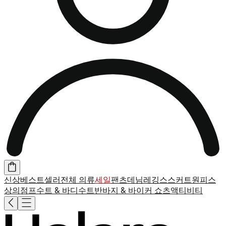
신상
베스트셀러
전체 의류
세일
팬츠
데님
레깅스
스커트
원피스
상의
점프수트 & 바디수트
반바지 & 바이커 쇼츠
액티비티