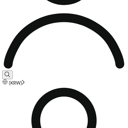
(
KRW
)