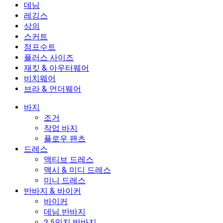
작업 바지
액티브 드레스
반바지 & 바이커
데님
플로우 팬츠
맥시 & 미디 드레스
바이커
데님
레깅스
미니 드레스
데님 반바지
데님 레깅스
레깅스
상의
2.5인치 반바지
와이드 진
데님 레깅스
상의
스커트
데님 반바지
힙업 레깅스
스포츠 브라
스커트
점프수트
데님 스커트
요가 레깅스
티셔츠
액티브 스커트
점프수트
플러스 사이즈
미니 스커트
오버롤
플러스 사이즈
재킷 & 아우터웨어
맥시 & 미디 스커트
롬퍼
플러스 사이즈 하의
재킷 & 아우터웨어
비치웨어
플러스 사이즈 상의
재킷 & 아우터웨어
비치웨어
브라 & 언더웨어
플러스 사이즈 드레스
아우터웨어
수영복 상의
브라 & 언더웨어
수영복 하의
브라
바지
수영복 세트
언더웨어
조거
작업 바지
플로우 팬츠
드레스
액티브 드레스
맥시 & 미디 드레스
미니 드레스
반바지 & 바이커
바이커
데님 반바지
2.5인치 반바지