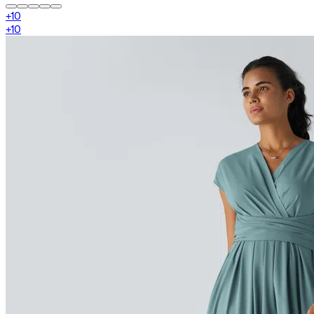
+
10
+
10