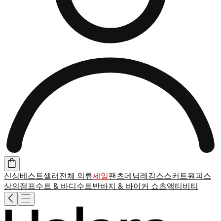
신상
베스트셀러
전체 의류
세일
팬츠
데님
레깅스
스커트
원피스
상의
점프수트 & 바디수트
반바지 & 바이커 쇼츠
액티비티