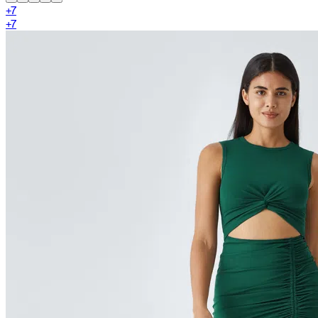
+
7
+
7