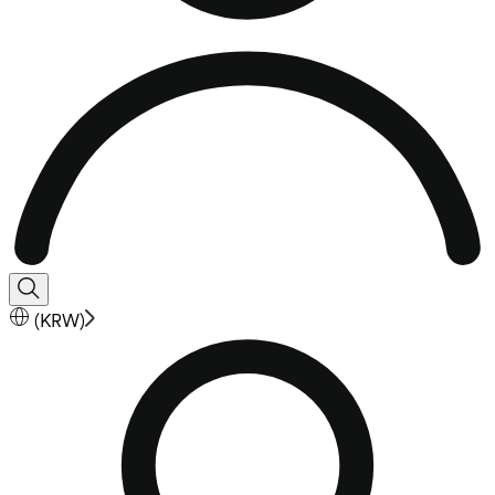
(
KRW
)