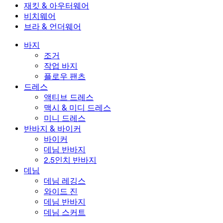
미니 스커트
오버롤
플러스 사이즈
재킷 & 아우터웨어
맥시 & 미디 스커트
롬퍼
플러스 사이즈 하의
재킷 & 아우터웨어
비치웨어
플러스 사이즈 상의
재킷 & 아우터웨어
비치웨어
브라 & 언더웨어
플러스 사이즈 드레스
아우터웨어
수영복 상의
브라 & 언더웨어
수영복 하의
브라
바지
수영복 세트
언더웨어
조거
작업 바지
플로우 팬츠
드레스
액티브 드레스
맥시 & 미디 드레스
미니 드레스
반바지 & 바이커
바이커
데님 반바지
2.5인치 반바지
데님
데님 레깅스
와이드 진
데님 반바지
데님 스커트