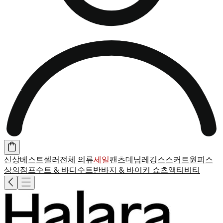
신상
베스트셀러
전체 의류
세일
팬츠
데님
레깅스
스커트
원피스
상의
점프수트 & 바디수트
반바지 & 바이커 쇼츠
액티비티