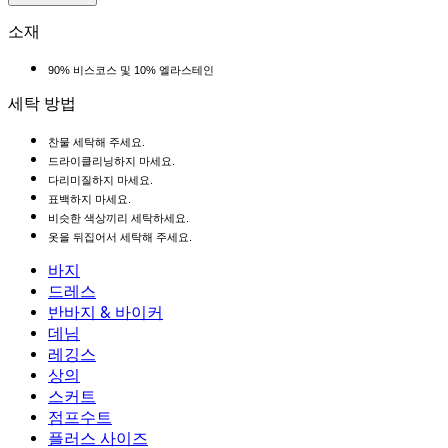
소재
90% 비스코스 및 10% 엘라스테인
세탁 방법
찬물 세탁해 주세요.
드라이클리닝하지 마세요.
다리미질하지 마세요.
표백하지 마세요.
비슷한 색상끼리 세탁하세요.
옷을 뒤집어서 세탁해 주세요.
바지
바지
드레스
조거
드레스
반바지 & 바이커
작업 바지
액티브 드레스
반바지 & 바이커
데님
플로우 팬츠
맥시 & 미디 드레스
바이커
데님
레깅스
미니 드레스
데님 반바지
데님 레깅스
레깅스
상의
2.5인치 반바지
와이드 진
데님 레깅스
상의
스커트
데님 반바지
힙업 레깅스
스포츠 브라
스커트
점프수트
데님 스커트
요가 레깅스
티셔츠
액티브 스커트
점프수트
플러스 사이즈