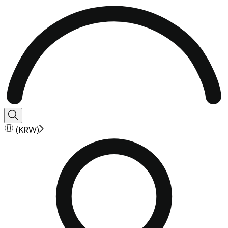
(
KRW
)