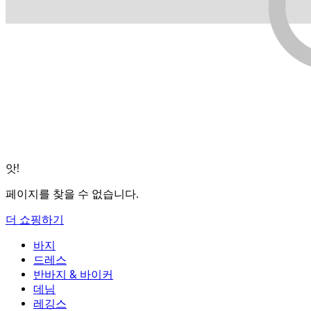
앗!
페이지를 찾을 수 없습니다.
더 쇼핑하기
바지
바지
드레스
조거
드레스
반바지 & 바이커
작업 바지
액티브 드레스
반바지 & 바이커
데님
플로우 팬츠
맥시 & 미디 드레스
바이커
데님
레깅스