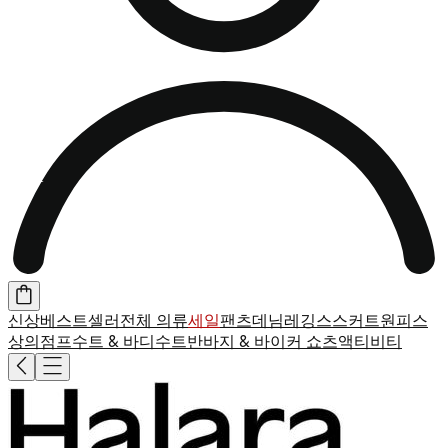
신상
베스트셀러
전체 의류
세일
팬츠
데님
레깅스
스커트
원피스
상의
점프수트 & 바디수트
반바지 & 바이커 쇼츠
액티비티