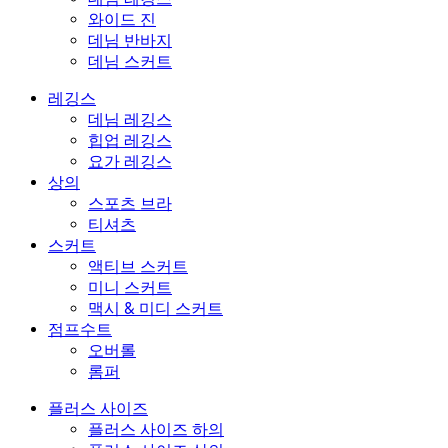
와이드 진
데님 반바지
데님 스커트
레깅스
데님 레깅스
힙업 레깅스
요가 레깅스
상의
스포츠 브라
티셔츠
스커트
액티브 스커트
미니 스커트
맥시 & 미디 스커트
점프수트
오버롤
롬퍼
플러스 사이즈
플러스 사이즈 하의