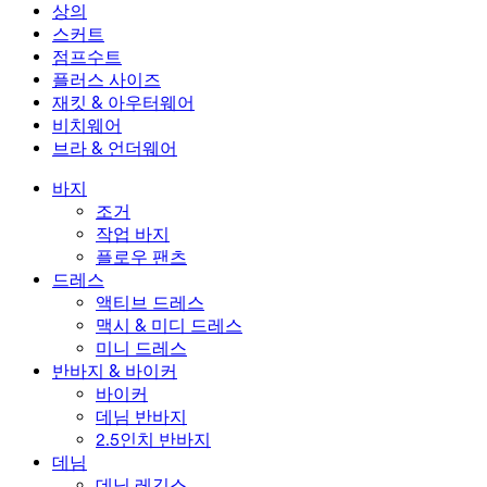
미니 드레스
데님 반바지
데님 레깅스
레깅스
상의
2.5인치 반바지
와이드 진
데님 레깅스
상의
스커트
데님 반바지
힙업 레깅스
스포츠 브라
스커트
점프수트
데님 스커트
요가 레깅스
티셔츠
액티브 스커트
점프수트
플러스 사이즈
미니 스커트
오버롤
플러스 사이즈
재킷 & 아우터웨어
맥시 & 미디 스커트
롬퍼
플러스 사이즈 하의
재킷 & 아우터웨어
비치웨어
플러스 사이즈 상의
재킷 & 아우터웨어
비치웨어
브라 & 언더웨어
플러스 사이즈 드레스
아우터웨어
수영복 상의
브라 & 언더웨어
수영복 하의
브라
바지
수영복 세트
언더웨어
조거
작업 바지
플로우 팬츠
드레스
액티브 드레스
맥시 & 미디 드레스
미니 드레스
반바지 & 바이커
바이커
데님 반바지
2.5인치 반바지
데님
데님 레깅스