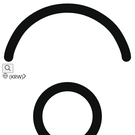
(
KRW
)