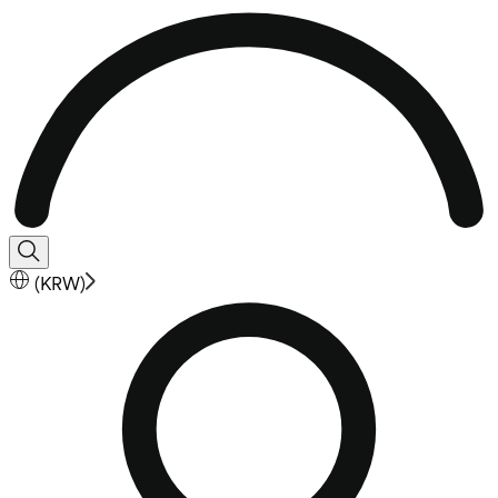
(
KRW
)