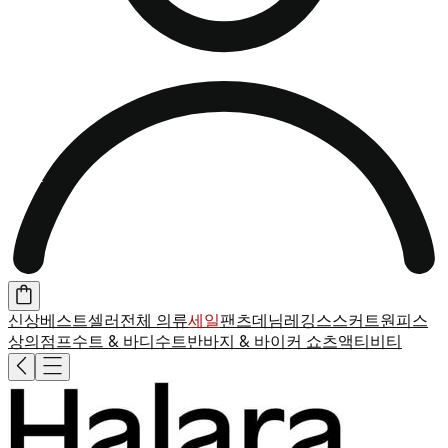
신상
베스트셀러
전체 의류
세일
팬츠
데님
레깅스
스커트
원피스
상의
점프수트 & 바디수트
반바지 & 바이커 쇼츠
액티비티