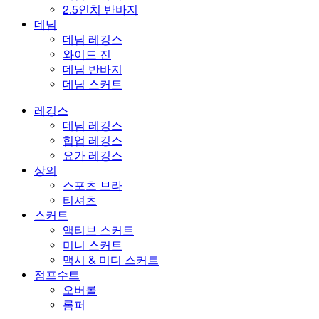
2.5인치 반바지
데님
데님 레깅스
와이드 진
데님 반바지
데님 스커트
레깅스
데님 레깅스
힙업 레깅스
요가 레깅스
상의
스포츠 브라
티셔츠
스커트
액티브 스커트
미니 스커트
맥시 & 미디 스커트
점프수트
오버롤
롬퍼