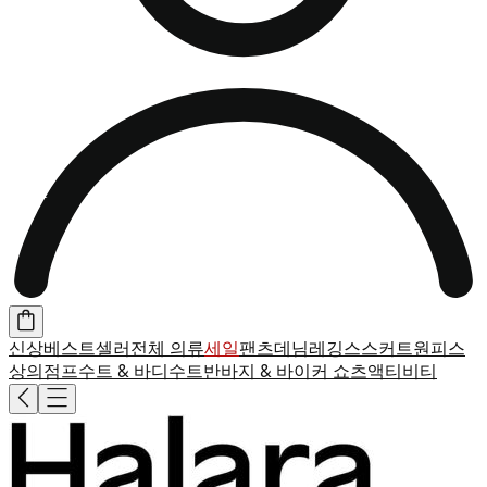
신상
베스트셀러
전체 의류
세일
팬츠
데님
레깅스
스커트
원피스
상의
점프수트 & 바디수트
반바지 & 바이커 쇼츠
액티비티