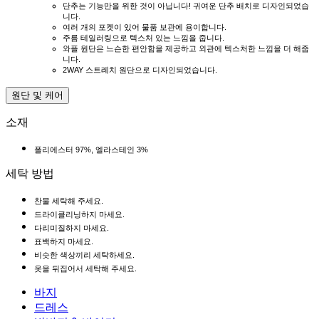
단추는 기능만을 위한 것이 아닙니다! 귀여운 단추 배치로 디자인되었습
니다.
여러 개의 포켓이 있어 물품 보관에 용이합니다.
주름 테일러링으로 텍스처 있는 느낌을 줍니다.
와플 원단은 느슨한 편안함을 제공하고 외관에 텍스처한 느낌을 더 해줍
니다.
2WAY 스트레치 원단으로 디자인되었습니다.
원단 및 케어
소재
폴리에스터 97%, 엘라스테인 3%
세탁 방법
찬물 세탁해 주세요.
드라이클리닝하지 마세요.
다리미질하지 마세요.
표백하지 마세요.
비슷한 색상끼리 세탁하세요.
옷을 뒤집어서 세탁해 주세요.
바지
바지
드레스
조거
드레스