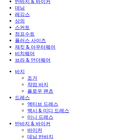
반바지 & 바이커
작업 바지
액티브 드레스
반바지 & 바이커
데님
플로우 팬츠
맥시 & 미디 드레스
바이커
데님
레깅스
미니 드레스
데님 반바지
데님 레깅스
레깅스
상의
2.5인치 반바지
와이드 진
데님 레깅스
상의
스커트
데님 반바지
힙업 레깅스
스포츠 브라
스커트
점프수트
데님 스커트
요가 레깅스
티셔츠
액티브 스커트
점프수트
플러스 사이즈
미니 스커트
오버롤
플러스 사이즈
재킷 & 아우터웨어
맥시 & 미디 스커트
롬퍼
플러스 사이즈 하의
재킷 & 아우터웨어
비치웨어
플러스 사이즈 상의
재킷 & 아우터웨어
비치웨어
브라 & 언더웨어
플러스 사이즈 드레스
아우터웨어
수영복 상의
브라 & 언더웨어
수영복 하의
브라
바지
수영복 세트
언더웨어
조거
작업 바지
플로우 팬츠
드레스
액티브 드레스
맥시 & 미디 드레스
미니 드레스
반바지 & 바이커
바이커
데님 반바지