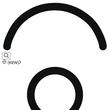
(
KRW
)