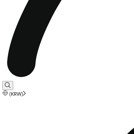
(
KRW
)