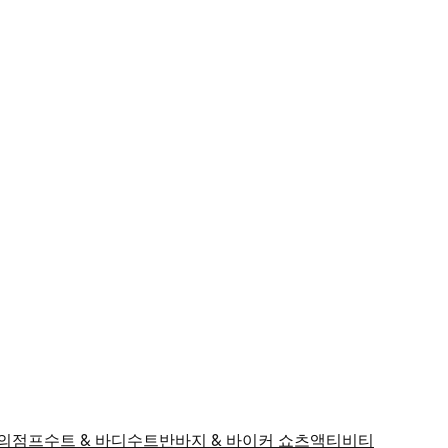
의
점프수트 & 바디수트
반바지 & 바이커 쇼츠
액티비티