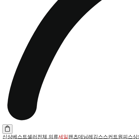
신상
베스트셀러
전체 의류
세일
팬츠
데님
레깅스
스커트
원피스
상