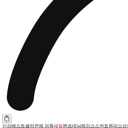
신상
베스트셀러
전체 의류
세일
팬츠
데님
레깅스
스커트
원피스
상