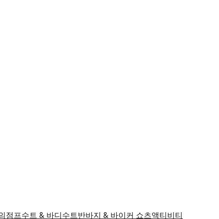
의
점프수트 & 바디수트
반바지 & 바이커 쇼츠
액티비티