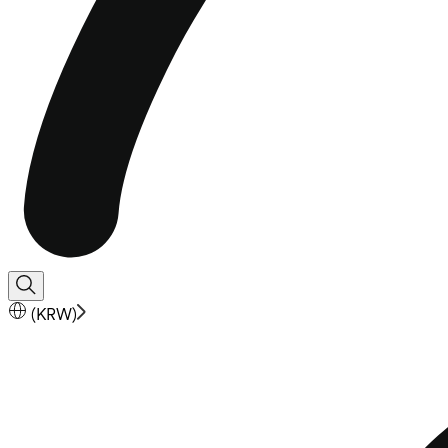
(
KRW
)