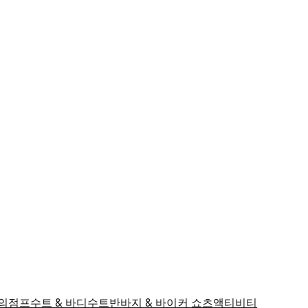
의
점프수트 & 바디수트
반바지 & 바이커 쇼츠
액티비티