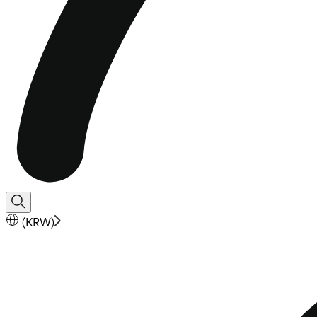
(
KRW
)