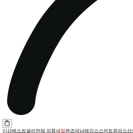
신상
베스트셀러
전체 의류
세일
팬츠
데님
레깅스
스커트
원피스
상