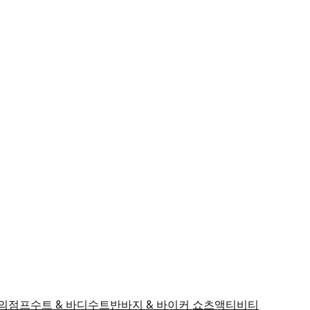
의
점프수트 & 바디수트
반바지 & 바이커 쇼츠
액티비티