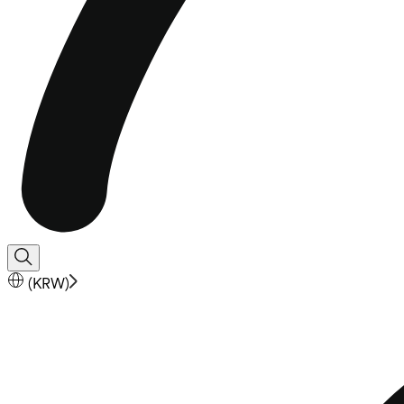
(
KRW
)