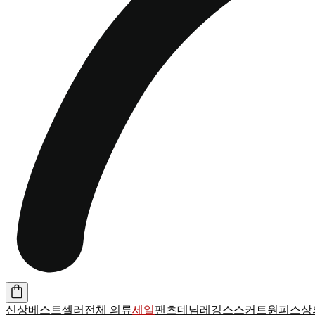
신상
베스트셀러
전체 의류
세일
팬츠
데님
레깅스
스커트
원피스
상