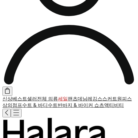
신상
베스트셀러
전체 의류
세일
팬츠
데님
레깅스
스커트
원피스
상의
점프수트 & 바디수트
반바지 & 바이커 쇼츠
액티비티