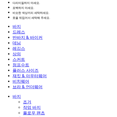
다리미질하지 마세요.
표백하지 마세요.
비슷한 색상끼리 세탁하세요.
옷을 뒤집어서 세탁해 주세요.
바지
바지
드레스
조거
드레스
반바지 & 바이커
작업 바지
액티브 드레스
반바지 & 바이커
데님
플로우 팬츠
맥시 & 미디 드레스
바이커
데님
레깅스
미니 드레스
데님 반바지
데님 레깅스
레깅스
상의
2.5인치 반바지
와이드 진
데님 레깅스
상의
스커트
데님 반바지
힙업 레깅스
스포츠 브라
스커트
점프수트
데님 스커트
요가 레깅스
티셔츠
액티브 스커트
점프수트
플러스 사이즈
미니 스커트
오버롤
플러스 사이즈
재킷 & 아우터웨어
맥시 & 미디 스커트
롬퍼
플러스 사이즈 하의
재킷 & 아우터웨어
비치웨어
플러스 사이즈 상의
재킷 & 아우터웨어
비치웨어
브라 & 언더웨어
플러스 사이즈 드레스
아우터웨어
수영복 상의
브라 & 언더웨어
수영복 하의
브라
바지
수영복 세트
언더웨어
조거
작업 바지
플로우 팬츠