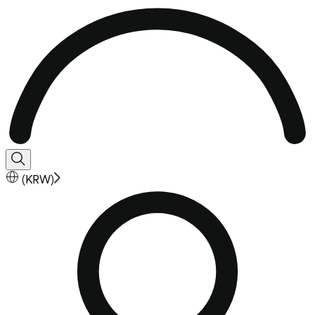
(
KRW
)