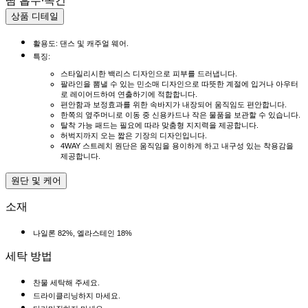
땀 흡수·속건
상품 디테일
활용도: 댄스 및 캐주얼 웨어.
특징:
스타일리시한 백리스 디자인으로 피부를 드러냅니다.
팔라인을 뽐낼 수 있는 민소매 디자인으로 따뜻한 계절에 입거나 아우터
로 레이어드하여 연출하기에 적합합니다.
편안함과 보정효과를 위한 속바지가 내장되어 움직임도 편안합니다.
한쪽의 옆주머니로 이동 중 신용카드나 작은 물품을 보관할 수 있습니다.
탈착 가능 패드는 필요에 따라 맞춤형 지지력을 제공합니다.
허벅지까지 오는 짧은 기장의 디자인입니다.
4WAY 스트레치 원단은 움직임을 용이하게 하고 내구성 있는 착용감을
제공합니다.
원단 및 케어
소재
나일론 82%, 엘라스테인 18%
세탁 방법
찬물 세탁해 주세요.
드라이클리닝하지 마세요.