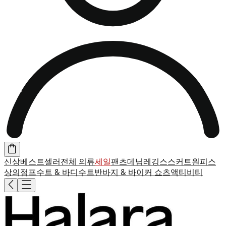
신상
베스트셀러
전체 의류
세일
팬츠
데님
레깅스
스커트
원피스
상의
점프수트 & 바디수트
반바지 & 바이커 쇼츠
액티비티