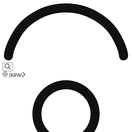
(
KRW
)