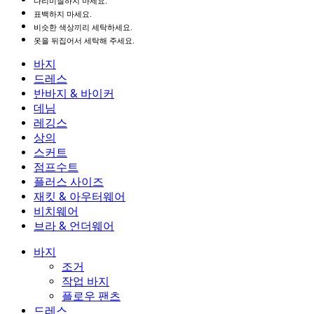
다리미질하지 마세요.
표백하지 마세요.
비슷한 색상끼리 세탁하세요.
옷을 뒤집어서 세탁해 주세요.
바지
바지
드레스
조거
드레스
반바지 & 바이커
작업 바지
액티브 드레스
반바지 & 바이커
데님
플로우 팬츠
맥시 & 미디 드레스
바이커
데님
레깅스
미니 드레스
데님 반바지
데님 레깅스
레깅스
상의
2.5인치 반바지
와이드 진
데님 레깅스
상의
스커트
데님 반바지
힙업 레깅스
스포츠 브라
스커트
점프수트
데님 스커트
요가 레깅스
티셔츠
액티브 스커트
점프수트
플러스 사이즈
미니 스커트
오버롤
플러스 사이즈
재킷 & 아우터웨어
맥시 & 미디 스커트
롬퍼
플러스 사이즈 하의
재킷 & 아우터웨어
비치웨어
플러스 사이즈 상의
재킷 & 아우터웨어
비치웨어
브라 & 언더웨어
플러스 사이즈 드레스
아우터웨어
수영복 상의
브라 & 언더웨어
수영복 하의
브라
바지
수영복 세트
언더웨어
조거
작업 바지
플로우 팬츠
드레스