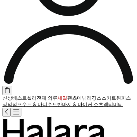
신상
베스트셀러
전체 의류
세일
팬츠
데님
레깅스
스커트
원피스
상의
점프수트 & 바디수트
반바지 & 바이커 쇼츠
액티비티