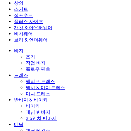
미니 드레스
데님 반바지
데님 레깅스
레깅스
상의
2.5인치 반바지
와이드 진
데님 레깅스
상의
스커트
데님 반바지
힙업 레깅스
스포츠 브라
스커트
점프수트
데님 스커트
요가 레깅스
티셔츠
액티브 스커트
점프수트
플러스 사이즈
미니 스커트
오버롤
플러스 사이즈
재킷 & 아우터웨어
맥시 & 미디 스커트
롬퍼
플러스 사이즈 하의
재킷 & 아우터웨어
비치웨어
플러스 사이즈 상의
재킷 & 아우터웨어
비치웨어
브라 & 언더웨어
플러스 사이즈 드레스
아우터웨어
수영복 상의
브라 & 언더웨어
수영복 하의
브라
바지
수영복 세트
언더웨어
조거
작업 바지
플로우 팬츠
드레스
액티브 드레스
맥시 & 미디 드레스
미니 드레스
반바지 & 바이커
바이커
데님 반바지
2.5인치 반바지
데님
데님 레깅스