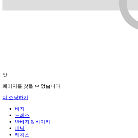
앗!
페이지를 찾을 수 없습니다.
더 쇼핑하기
바지
바지
드레스
조거
드레스
반바지 & 바이커
작업 바지
액티브 드레스
반바지 & 바이커
데님
플로우 팬츠
맥시 & 미디 드레스
바이커
데님
레깅스