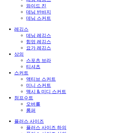
와이드 진
데님 반바지
데님 스커트
레깅스
데님 레깅스
힙업 레깅스
요가 레깅스
상의
스포츠 브라
티셔츠
스커트
액티브 스커트
미니 스커트
맥시 & 미디 스커트
점프수트
오버롤
롬퍼
플러스 사이즈
플러스 사이즈 하의