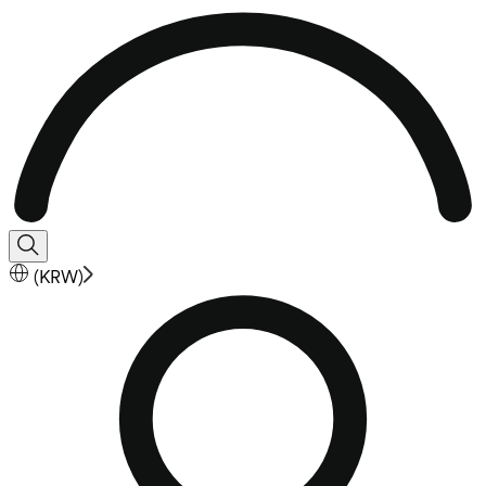
(
KRW
)