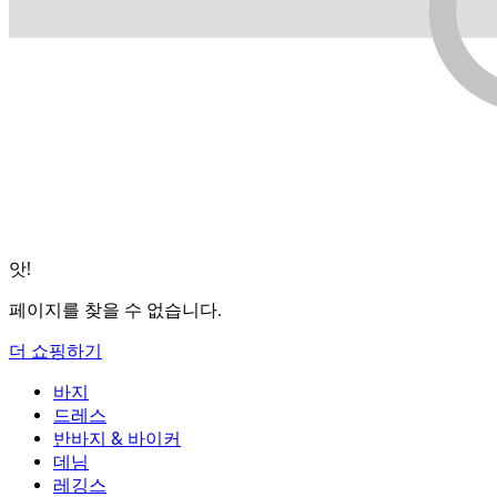
앗!
페이지를 찾을 수 없습니다.
더 쇼핑하기
바지
바지
드레스
조거
드레스
반바지 & 바이커
작업 바지
액티브 드레스
반바지 & 바이커
데님
플로우 팬츠
맥시 & 미디 드레스
바이커
데님
레깅스