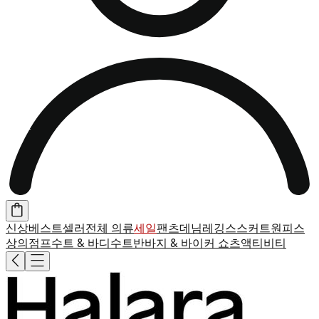
신상
베스트셀러
전체 의류
세일
팬츠
데님
레깅스
스커트
원피스
상의
점프수트 & 바디수트
반바지 & 바이커 쇼츠
액티비티