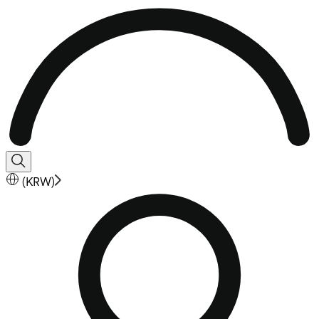
(
KRW
)