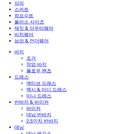
미니 드레스
데님 반바지
데님 레깅스
레깅스
상의
2.5인치 반바지
와이드 진
데님 레깅스
상의
스커트
데님 반바지
힙업 레깅스
스포츠 브라
스커트
점프수트
데님 스커트
요가 레깅스
티셔츠
액티브 스커트
점프수트
플러스 사이즈
미니 스커트
오버롤
플러스 사이즈
재킷 & 아우터웨어
맥시 & 미디 스커트
롬퍼
플러스 사이즈 하의
재킷 & 아우터웨어
비치웨어
플러스 사이즈 상의
재킷 & 아우터웨어
비치웨어
브라 & 언더웨어
플러스 사이즈 드레스
아우터웨어
수영복 상의
브라 & 언더웨어
수영복 하의
브라
바지
수영복 세트
언더웨어
조거
작업 바지
플로우 팬츠
드레스
액티브 드레스
맥시 & 미디 드레스
미니 드레스
반바지 & 바이커
바이커
데님 반바지
2.5인치 반바지
데님
데님 레깅스