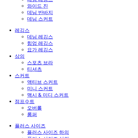
와이드 진
데님 반바지
데님 스커트
레깅스
데님 레깅스
힙업 레깅스
요가 레깅스
상의
스포츠 브라
티셔츠
스커트
액티브 스커트
미니 스커트
맥시 & 미디 스커트
점프수트
오버롤
롬퍼
플러스 사이즈
플러스 사이즈 하의