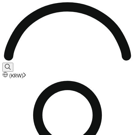
(
KRW
)