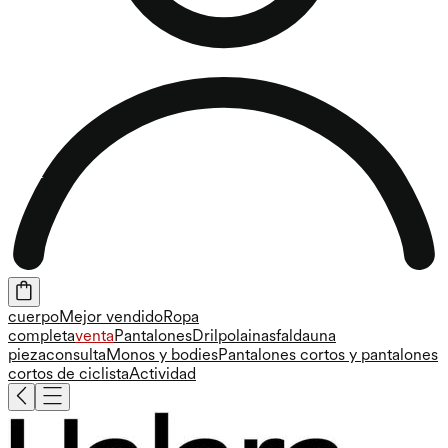
cuerpo
Mejor vendido
Ropa
completa
venta
Pantalones
Dril
polainas
falda
una
pieza
consulta
Monos y bodies
Pantalones cortos y pantalones
cortos de ciclista
Actividad