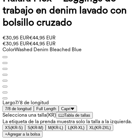
trabajo en denim lavado con
bolsillo cruzado
€30,95 EUR
€44,95 EUR
€30,95 EUR
€44,95 EUR
Color
Washed Denim Bleached Blue
Largo
7/8 de longitud
7/8 de longitud
Full Length
Capri
Selecciona una talla
(
KR
)
Tabla de tallas
La etiqueta de la prenda muestra solo la talla a la izquierda.
XS
(
KR-S
)
S
(
KR-M
)
M
(
KR-L
)
L
(
KR-XL
)
XL
(
KR-2XL
)
+
Agregar a la bolsa