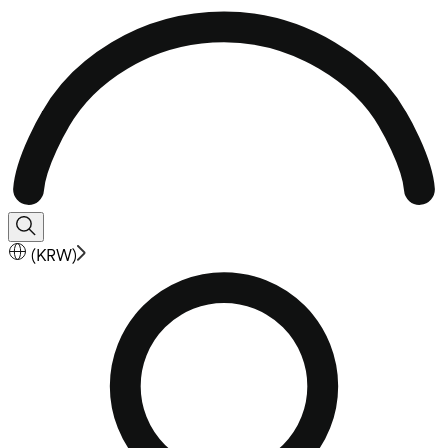
(
KRW
)