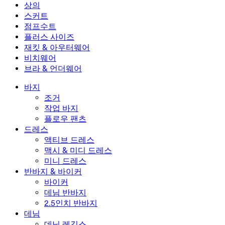
미니 드레스
데님 반바지
데님 레깅스
레깅스
상의
2.5인치 반바지
와이드 진
데님 레깅스
상의
스커트
데님 반바지
힙업 레깅스
스포츠 브라
스커트
점프수트
데님 스커트
요가 레깅스
티셔츠
액티브 스커트
점프수트
플러스 사이즈
미니 스커트
오버롤
플러스 사이즈
재킷 & 아우터웨어
맥시 & 미디 스커트
롬퍼
플러스 사이즈 하의
재킷 & 아우터웨어
비치웨어
플러스 사이즈 상의
재킷 & 아우터웨어
비치웨어
브라 & 언더웨어
플러스 사이즈 드레스
아우터웨어
수영복 상의
브라 & 언더웨어
수영복 하의
브라
바지
수영복 세트
언더웨어
조거
작업 바지
플로우 팬츠
드레스
액티브 드레스
맥시 & 미디 드레스
미니 드레스
반바지 & 바이커
바이커
데님 반바지
2.5인치 반바지
데님
데님 레깅스