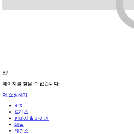
앗!
페이지를 찾을 수 없습니다.
더 쇼핑하기
바지
바지
드레스
조거
드레스
반바지 & 바이커
작업 바지
액티브 드레스
반바지 & 바이커
데님
플로우 팬츠
맥시 & 미디 드레스
바이커
데님
레깅스