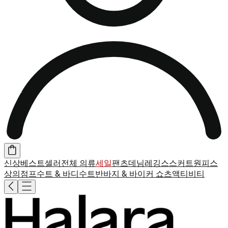
신상
베스트셀러
전체 의류
세일
팬츠
데님
레깅스
스커트
원피스
상의
점프수트 & 바디수트
반바지 & 바이커 쇼츠
액티비티