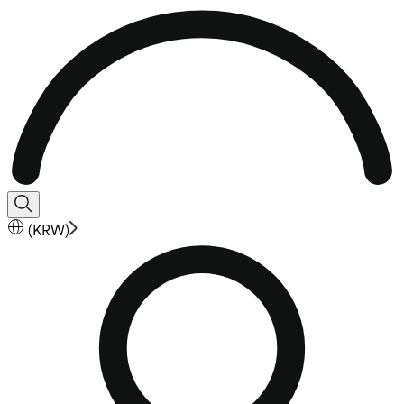
(
KRW
)