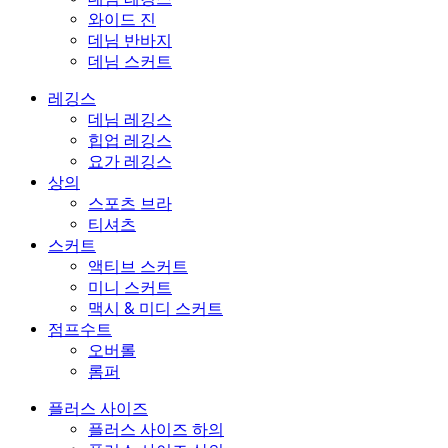
와이드 진
데님 반바지
데님 스커트
레깅스
데님 레깅스
힙업 레깅스
요가 레깅스
상의
스포츠 브라
티셔츠
스커트
액티브 스커트
미니 스커트
맥시 & 미디 스커트
점프수트
오버롤
롬퍼
플러스 사이즈
플러스 사이즈 하의