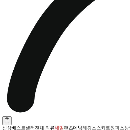
신상
베스트셀러
전체 의류
세일
팬츠
데님
레깅스
스커트
원피스
상