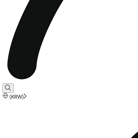
(
KRW
)