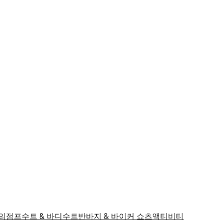
의
점프수트 & 바디수트
반바지 & 바이커 쇼츠
액티비티