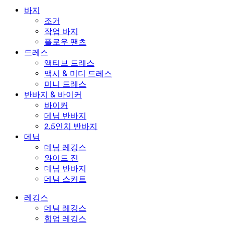
수영복 하의
브라
바지
수영복 세트
언더웨어
조거
작업 바지
플로우 팬츠
드레스
액티브 드레스
맥시 & 미디 드레스
미니 드레스
반바지 & 바이커
바이커
데님 반바지
2.5인치 반바지
데님
데님 레깅스
와이드 진
데님 반바지
데님 스커트
레깅스
데님 레깅스
힙업 레깅스