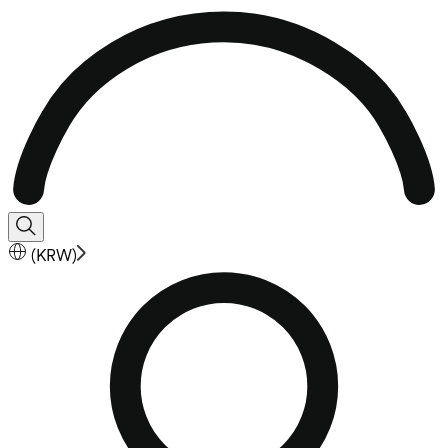
(
KRW
)