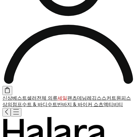
신상
베스트셀러
전체 의류
세일
팬츠
데님
레깅스
스커트
원피스
상의
점프수트 & 바디수트
반바지 & 바이커 쇼츠
액티비티