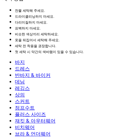
찬물 세탁해 주세요.
드라이클리닝하지 마세요.
다리미질하지 마세요.
표백하지 마세요.
비슷한 색상끼리 세탁하세요.
옷을 뒤집어서 세탁해 주세요.
세탁 전 착용을 권장합니다.
첫 세탁 시 약간의 색바램이 있을 수 있습니다.
바지
바지
드레스
조거
드레스
반바지 & 바이커
작업 바지
액티브 드레스
반바지 & 바이커
데님
플로우 팬츠
맥시 & 미디 드레스
바이커
데님
레깅스
미니 드레스
데님 반바지
데님 레깅스
레깅스
상의
2.5인치 반바지
와이드 진
데님 레깅스
상의
스커트
데님 반바지
힙업 레깅스
스포츠 브라
스커트
점프수트
데님 스커트
요가 레깅스
티셔츠
액티브 스커트
점프수트
플러스 사이즈
미니 스커트
오버롤
플러스 사이즈
재킷 & 아우터웨어
맥시 & 미디 스커트
롬퍼
플러스 사이즈 하의
재킷 & 아우터웨어
비치웨어
플러스 사이즈 상의
재킷 & 아우터웨어
비치웨어
브라 & 언더웨어
플러스 사이즈 드레스
아우터웨어
수영복 상의
브라 & 언더웨어