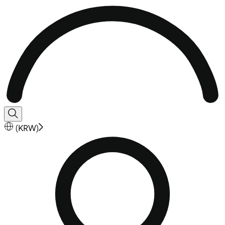
(
KRW
)