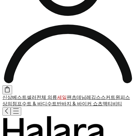
신상
베스트셀러
전체 의류
세일
팬츠
데님
레깅스
스커트
원피스
상의
점프수트 & 바디수트
반바지 & 바이커 쇼츠
액티비티