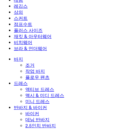
데님
플로우 팬츠
맥시 & 미디 드레스
바이커
데님
레깅스
미니 드레스
데님 반바지
데님 레깅스
레깅스
상의
2.5인치 반바지
와이드 진
데님 레깅스
상의
스커트
데님 반바지
힙업 레깅스
스포츠 브라
스커트
점프수트
데님 스커트
요가 레깅스
티셔츠
액티브 스커트
점프수트
플러스 사이즈
미니 스커트
오버롤
플러스 사이즈
재킷 & 아우터웨어
맥시 & 미디 스커트
롬퍼
플러스 사이즈 하의
재킷 & 아우터웨어
비치웨어
플러스 사이즈 상의
재킷 & 아우터웨어
비치웨어
브라 & 언더웨어
플러스 사이즈 드레스
아우터웨어
수영복 상의
브라 & 언더웨어
수영복 하의
브라
바지
수영복 세트
언더웨어
조거
작업 바지
플로우 팬츠
드레스
액티브 드레스
맥시 & 미디 드레스
미니 드레스
반바지 & 바이커
바이커
데님 반바지
2.5인치 반바지