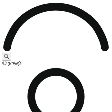
(
KRW
)