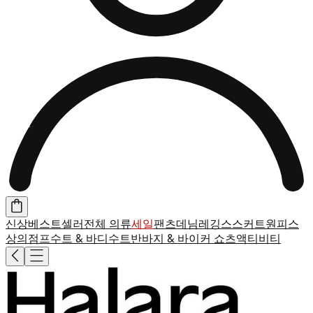
신상
베스트셀러
전체 의류
세일
팬츠
데님
레깅스
스커트
원피스
상의
점프수트 & 바디수트
반바지 & 바이커 쇼츠
액티비티