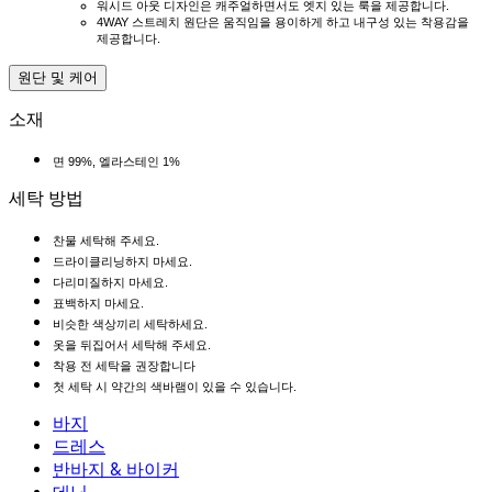
워시드 아웃 디자인은 캐주얼하면서도 엣지 있는 룩을 제공합니다.
4WAY 스트레치 원단은 움직임을 용이하게 하고 내구성 있는 착용감을
제공합니다.
원단 및 케어
소재
면 99%, 엘라스테인 1%
세탁 방법
찬물 세탁해 주세요.
드라이클리닝하지 마세요.
다리미질하지 마세요.
표백하지 마세요.
비슷한 색상끼리 세탁하세요.
옷을 뒤집어서 세탁해 주세요.
착용 전 세탁을 권장합니다
첫 세탁 시 약간의 색바램이 있을 수 있습니다.
바지
바지
드레스
조거
드레스
반바지 & 바이커
작업 바지
액티브 드레스
반바지 & 바이커