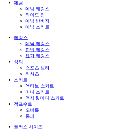
데님
데님 레깅스
와이드 진
데님 반바지
데님 스커트
레깅스
데님 레깅스
힙업 레깅스
요가 레깅스
상의
스포츠 브라
티셔츠
스커트
액티브 스커트
미니 스커트
맥시 & 미디 스커트
점프수트
오버롤
롬퍼
플러스 사이즈