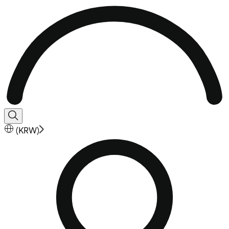
(
KRW
)