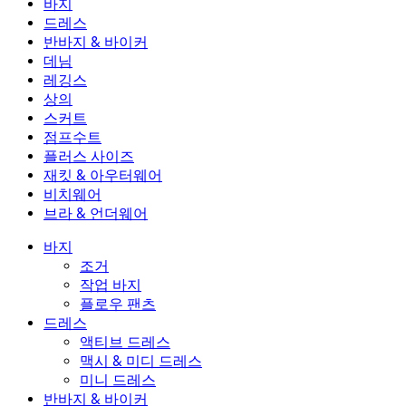
바지
바지
드레스
조거
드레스
반바지 & 바이커
작업 바지
액티브 드레스
반바지 & 바이커
데님
플로우 팬츠
맥시 & 미디 드레스
바이커
데님
레깅스
미니 드레스
데님 반바지
데님 레깅스
레깅스
상의
2.5인치 반바지
와이드 진
데님 레깅스
상의
스커트
데님 반바지
힙업 레깅스
스포츠 브라
스커트
점프수트
데님 스커트
요가 레깅스
티셔츠
액티브 스커트
점프수트
플러스 사이즈
미니 스커트
오버롤
플러스 사이즈
재킷 & 아우터웨어
맥시 & 미디 스커트
롬퍼
플러스 사이즈 하의
재킷 & 아우터웨어
비치웨어
플러스 사이즈 상의
재킷 & 아우터웨어
비치웨어
브라 & 언더웨어
플러스 사이즈 드레스
아우터웨어
수영복 상의
브라 & 언더웨어
수영복 하의
브라
바지
수영복 세트
언더웨어
조거
작업 바지
플로우 팬츠
드레스
액티브 드레스
맥시 & 미디 드레스
미니 드레스
반바지 & 바이커