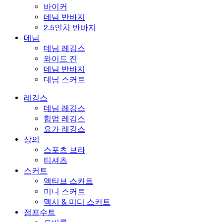
바이커
데님 반바지
2.5인치 반바지
데님
데님 레깅스
와이드 진
데님 반바지
데님 스커트
레깅스
데님 레깅스
힙업 레깅스
요가 레깅스
상의
스포츠 브라
티셔츠
스커트
액티브 스커트
미니 스커트
맥시 & 미디 스커트
점프수트