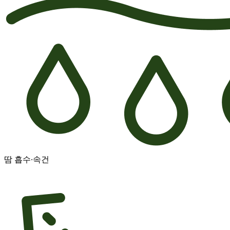
땀 흡수·속건