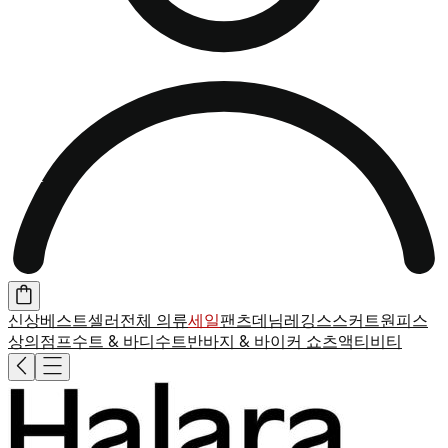
신상
베스트셀러
전체 의류
세일
팬츠
데님
레깅스
스커트
원피스
상의
점프수트 & 바디수트
반바지 & 바이커 쇼츠
액티비티