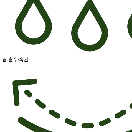
땀 흡수·속건