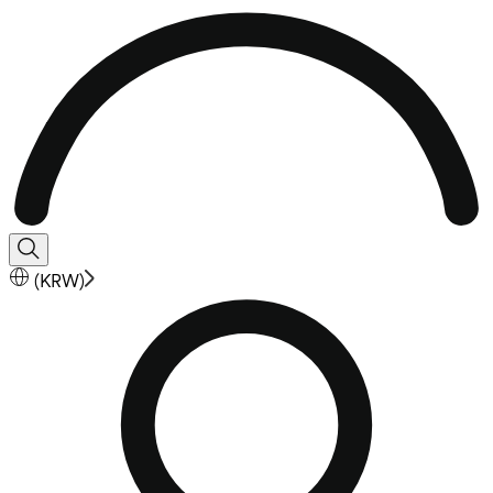
(
KRW
)