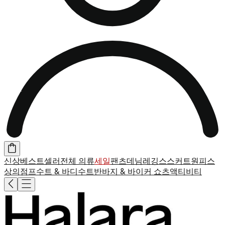
신상
베스트셀러
전체 의류
세일
팬츠
데님
레깅스
스커트
원피스
상의
점프수트 & 바디수트
반바지 & 바이커 쇼츠
액티비티