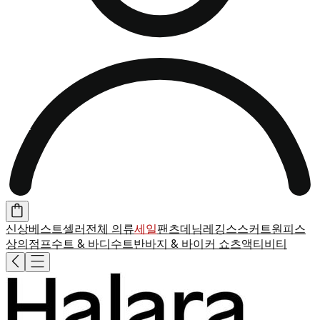
신상
베스트셀러
전체 의류
세일
팬츠
데님
레깅스
스커트
원피스
상의
점프수트 & 바디수트
반바지 & 바이커 쇼츠
액티비티