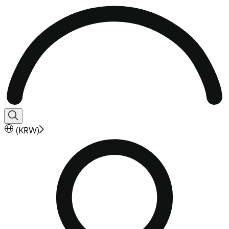
(
KRW
)