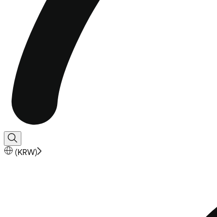
(
KRW
)