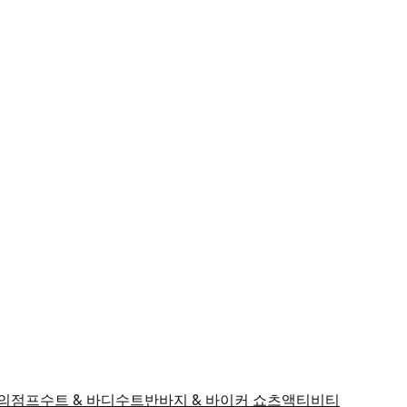
의
점프수트 & 바디수트
반바지 & 바이커 쇼츠
액티비티