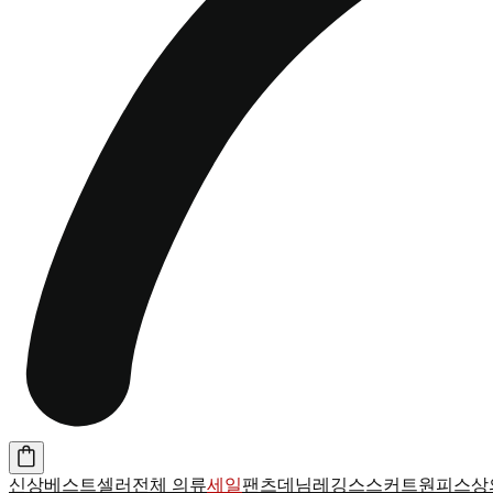
신상
베스트셀러
전체 의류
세일
팬츠
데님
레깅스
스커트
원피스
상