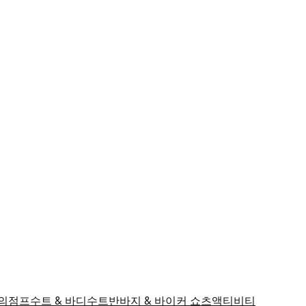
의
점프수트 & 바디수트
반바지 & 바이커 쇼츠
액티비티