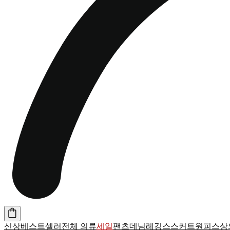
신상
베스트셀러
전체 의류
세일
팬츠
데님
레깅스
스커트
원피스
상