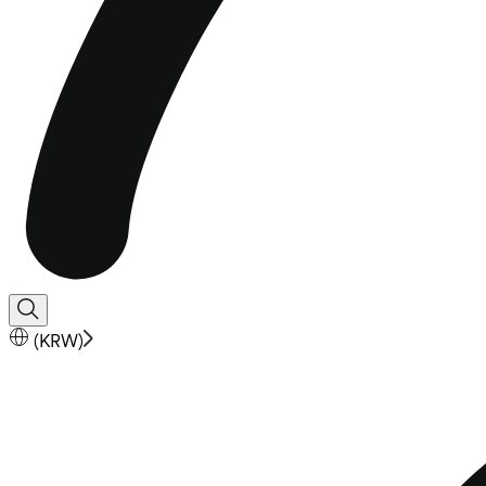
(
KRW
)