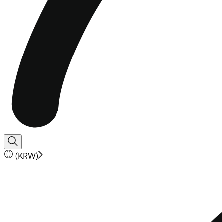
(
KRW
)