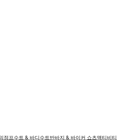
의
점프수트 & 바디수트
반바지 & 바이커 쇼츠
액티비티