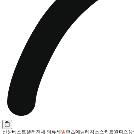
신상
베스트셀러
전체 의류
세일
팬츠
데님
레깅스
스커트
원피스
상