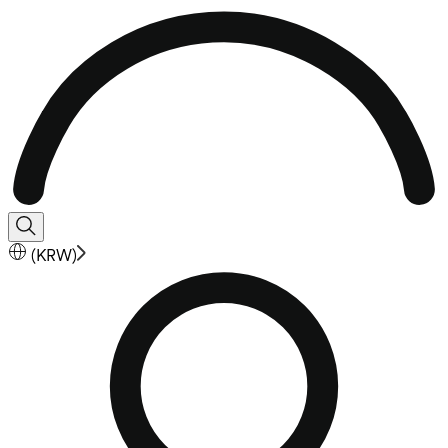
(
KRW
)