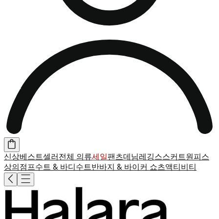
신상
베스트셀러
전체 의류
세일
팬츠
데님
레깅스
스커트
원피스
상의
점프수트 & 바디수트
반바지 & 바이커 쇼츠
액티비티