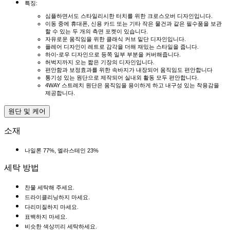
특징:
심플하면서도 스타일리시한 터치를 위한 크로스오버 디자인입니다.
이동 중에 휴대폰, 신용 카드 또는 기타 작은 물건과 같은 필수품을 보관
할 수 있는 두 개의 측면 포켓이 있습니다.
자유로운 움직임을 위한 클래식 커브 밑단 디자인입니다.
플레어 디자인이 레트로 감각을 더해 재밌는 스타일을 줍니다.
하이-로우 디자인으로 등쪽 일부 부분을 커버해줍니다.
허벅지까지 오는 짧은 기장의 디자인입니다.
편안함과 보정효과를 위한 속바지가 내장되어 움직임도 편안합니다
통기성 있는 원단으로 제작되어 실내외 활동 모두 편안합니다.
4WAY 스트레치 원단은 움직임을 용이하게 하고 내구성 있는 착용감을
제공합니다.
원단 및 케어
소재
나일론 77%, 엘라스테인 23%
세탁 방법
찬물 세탁해 주세요.
드라이클리닝하지 마세요.
다리미질하지 마세요.
표백하지 마세요.
비슷한 색상끼리 세탁하세요.