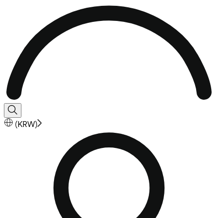
(
KRW
)