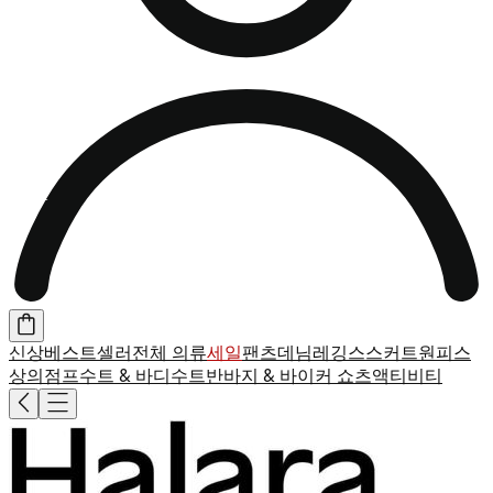
신상
베스트셀러
전체 의류
세일
팬츠
데님
레깅스
스커트
원피스
상의
점프수트 & 바디수트
반바지 & 바이커 쇼츠
액티비티