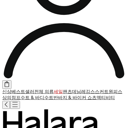
신상
베스트셀러
전체 의류
세일
팬츠
데님
레깅스
스커트
원피스
상의
점프수트 & 바디수트
반바지 & 바이커 쇼츠
액티비티