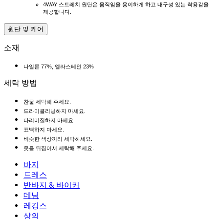
4WAY 스트레치 원단은 움직임을 용이하게 하고 내구성 있는 착용감을
제공합니다.
원단 및 케어
소재
나일론 77%, 엘라스테인 23%
세탁 방법
찬물 세탁해 주세요.
드라이클리닝하지 마세요.
다리미질하지 마세요.
표백하지 마세요.
비슷한 색상끼리 세탁하세요.
옷을 뒤집어서 세탁해 주세요.
바지
바지
드레스
조거
드레스
반바지 & 바이커
작업 바지
액티브 드레스
반바지 & 바이커
데님
플로우 팬츠
맥시 & 미디 드레스
바이커
데님
레깅스
미니 드레스
데님 반바지
데님 레깅스
레깅스
상의