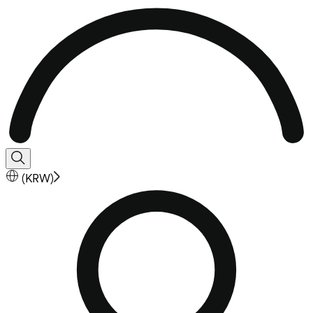
(
KRW
)