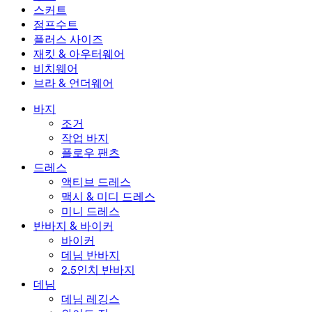
2.5인치 반바지
와이드 진
데님 레깅스
상의
스커트
데님 반바지
힙업 레깅스
스포츠 브라
스커트
점프수트
데님 스커트
요가 레깅스
티셔츠
액티브 스커트
점프수트
플러스 사이즈
미니 스커트
오버롤
플러스 사이즈
재킷 & 아우터웨어
맥시 & 미디 스커트
롬퍼
플러스 사이즈 하의
재킷 & 아우터웨어
비치웨어
플러스 사이즈 상의
재킷 & 아우터웨어
비치웨어
브라 & 언더웨어
플러스 사이즈 드레스
아우터웨어
수영복 상의
브라 & 언더웨어
수영복 하의
브라
바지
수영복 세트
언더웨어
조거
작업 바지
플로우 팬츠
드레스
액티브 드레스
맥시 & 미디 드레스
미니 드레스
반바지 & 바이커
바이커
데님 반바지
2.5인치 반바지
데님
데님 레깅스