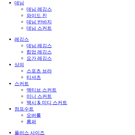
데님
데님 레깅스
와이드 진
데님 반바지
데님 스커트
레깅스
데님 레깅스
힙업 레깅스
요가 레깅스
상의
스포츠 브라
티셔츠
스커트
액티브 스커트
미니 스커트
맥시 & 미디 스커트
점프수트
오버롤
롬퍼
플러스 사이즈