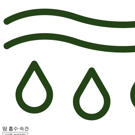
땀 흡수·속건