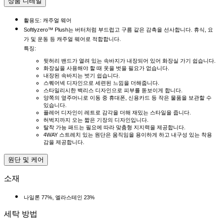
상품 디테일
활용도: 캐주얼 웨어
Softlyzero™ Plush는 버터처럼 부드럽고 구름 같은 감촉을 선사합니다. 휴식, 요
가 및 운동 등 캐주얼 웨어로 적합합니다.
특징:
뒷허리 밴드가 열려 있는 속바지가 내장되어 있어 화장실 가기 쉽습니다.
화장실을 사용해야 할 때 옷을 벗을 필요가 없습니다.
내장된 속바지는 벗기 쉽습니다.
스퀘어넥 디자인으로 세련된 느낌을 더해줍니다.
스타일리시한 백리스 디자인으로 피부를 돋보이게 합니다.
양쪽의 옆주머니로 이동 중 휴대폰, 신용카드 등 작은 물품을 보관할 수
있습니다.
플레어 디자인이 레트로 감각을 더해 재밌는 스타일을 줍니다.
허벅지까지 오는 짧은 기장의 디자인입니다.
탈착 가능 패드는 필요에 따라 맞춤형 지지력을 제공합니다.
4WAY 스트레치 있는 원단은 움직임을 용이하게 하고 내구성 있는 착용
감을 제공합니다.
원단 및 케어
소재
나일론 77%, 엘라스테인 23%
세탁 방법