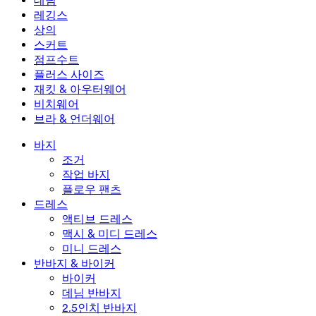
데님
플로우 팬츠
맥시 & 미디 드레스
바이커
데님
레깅스
미니 드레스
데님 반바지
데님 레깅스
레깅스
상의
2.5인치 반바지
와이드 진
데님 레깅스
상의
스커트
데님 반바지
힙업 레깅스
스포츠 브라
스커트
점프수트
데님 스커트
요가 레깅스
티셔츠
액티브 스커트
점프수트
플러스 사이즈
미니 스커트
오버롤
플러스 사이즈
재킷 & 아우터웨어
맥시 & 미디 스커트
롬퍼
플러스 사이즈 하의
재킷 & 아우터웨어
비치웨어
플러스 사이즈 상의
재킷 & 아우터웨어
비치웨어
브라 & 언더웨어
플러스 사이즈 드레스
아우터웨어
수영복 상의
브라 & 언더웨어
수영복 하의
브라
바지
수영복 세트
언더웨어
조거
작업 바지
플로우 팬츠
드레스
액티브 드레스
맥시 & 미디 드레스
미니 드레스
반바지 & 바이커
바이커
데님 반바지
2.5인치 반바지