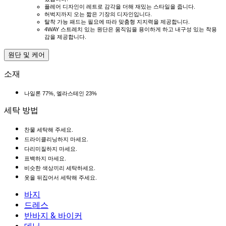
플레어 디자인이 레트로 감각을 더해 재밌는 스타일을 줍니다.
허벅지까지 오는 짧은 기장의 디자인입니다.
탈착 가능 패드는 필요에 따라 맞춤형 지지력을 제공합니다.
4WAY 스트레치 있는 원단은 움직임을 용이하게 하고 내구성 있는 착용
감을 제공합니다.
원단 및 케어
소재
나일론 77%, 엘라스테인 23%
세탁 방법
찬물 세탁해 주세요.
드라이클리닝하지 마세요.
다리미질하지 마세요.
표백하지 마세요.
비슷한 색상끼리 세탁하세요.
옷을 뒤집어서 세탁해 주세요.
바지
바지
드레스
조거
드레스
반바지 & 바이커
작업 바지
액티브 드레스
반바지 & 바이커