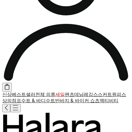
신상
베스트셀러
전체 의류
세일
팬츠
데님
레깅스
스커트
원피스
상의
점프수트 & 바디수트
반바지 & 바이커 쇼츠
액티비티