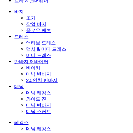
브라 & 언더웨어
플러스 사이즈 드레스
아우터웨어
수영복 상의
브라 & 언더웨어
수영복 하의
브라
바지
수영복 세트
언더웨어
조거
작업 바지
플로우 팬츠
드레스
액티브 드레스
맥시 & 미디 드레스
미니 드레스
반바지 & 바이커
바이커
데님 반바지
2.5인치 반바지
데님
데님 레깅스
와이드 진
데님 반바지
데님 스커트
레깅스
데님 레깅스