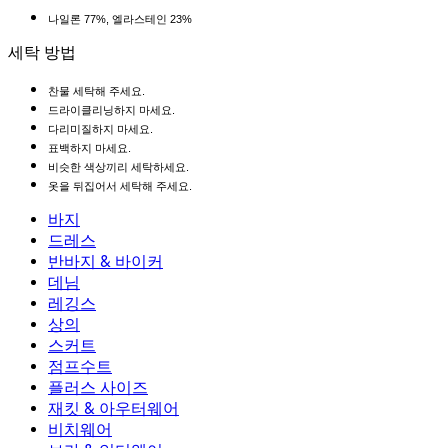
나일론 77%, 엘라스테인 23%
세탁 방법
찬물 세탁해 주세요.
드라이클리닝하지 마세요.
다리미질하지 마세요.
표백하지 마세요.
비슷한 색상끼리 세탁하세요.
옷을 뒤집어서 세탁해 주세요.
바지
바지
드레스
조거
드레스
반바지 & 바이커
작업 바지
액티브 드레스
반바지 & 바이커
데님
플로우 팬츠
맥시 & 미디 드레스
바이커
데님
레깅스
미니 드레스
데님 반바지
데님 레깅스
레깅스
상의
2.5인치 반바지
와이드 진
데님 레깅스
상의
스커트
데님 반바지
힙업 레깅스
스포츠 브라
스커트
점프수트
데님 스커트
요가 레깅스
티셔츠
액티브 스커트
점프수트
플러스 사이즈
미니 스커트
오버롤
플러스 사이즈
재킷 & 아우터웨어
맥시 & 미디 스커트
롬퍼
플러스 사이즈 하의
재킷 & 아우터웨어
비치웨어
플러스 사이즈 상의
재킷 & 아우터웨어
비치웨어