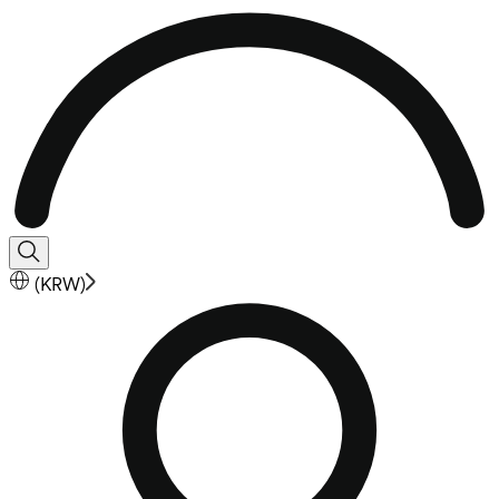
(
KRW
)