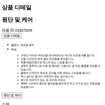
상품 디테일
원단 및 케어
제품 ID
02827209
상품 디테일
활용도: 캐주얼 웨어
특징:
스탠드 카라로 넥라인을 장식하면서도 약간의 보정효과를 줍니다.
긴팔 디자인은 매우 좋은 따듯함을 유지합니다.
주름 테일러링으로 텍스처 있는 느낌을 줍니다.
양쪽의 옆주머니로 이동 중 휴대폰, 신용카드 등 작은 물품을 보관할 수
있습니다.
플레어 디자인이 레트로 감각을 더해 재밌는 스타일을 줍니다.
맥시 길이는 종아리 아래까지 덮는 길이입니다.
패드와 속바지가 없는 점 유의해 주세요.
4WAY 스트레치 원단은 움직임을 용이하게 하고 내구성 있는 착용감을
제공합니다.
원단 및 케어
소재