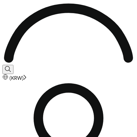
(
KRW
)