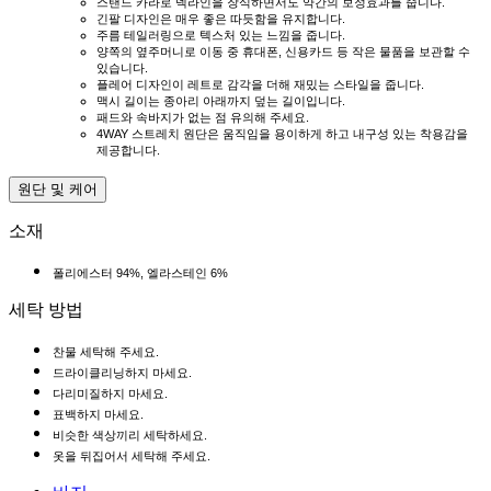
스탠드 카라로 넥라인을 장식하면서도 약간의 보정효과를 줍니다.
긴팔 디자인은 매우 좋은 따듯함을 유지합니다.
주름 테일러링으로 텍스처 있는 느낌을 줍니다.
양쪽의 옆주머니로 이동 중 휴대폰, 신용카드 등 작은 물품을 보관할 수
있습니다.
플레어 디자인이 레트로 감각을 더해 재밌는 스타일을 줍니다.
맥시 길이는 종아리 아래까지 덮는 길이입니다.
패드와 속바지가 없는 점 유의해 주세요.
4WAY 스트레치 원단은 움직임을 용이하게 하고 내구성 있는 착용감을
제공합니다.
원단 및 케어
소재
폴리에스터 94%, 엘라스테인 6%
세탁 방법
찬물 세탁해 주세요.
드라이클리닝하지 마세요.
다리미질하지 마세요.
표백하지 마세요.
비슷한 색상끼리 세탁하세요.
옷을 뒤집어서 세탁해 주세요.