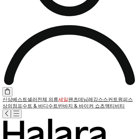
신상
베스트셀러
전체 의류
세일
팬츠
데님
레깅스
스커트
원피스
상의
점프수트 & 바디수트
반바지 & 바이커 쇼츠
액티비티