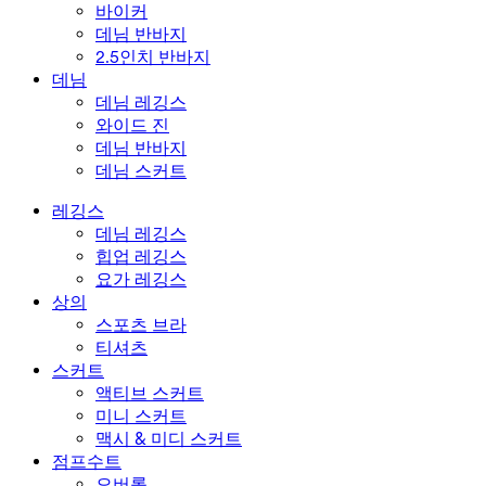
바이커
데님 반바지
2.5인치 반바지
데님
데님 레깅스
와이드 진
데님 반바지
데님 스커트
레깅스
데님 레깅스
힙업 레깅스
요가 레깅스
상의
스포츠 브라
티셔츠
스커트
액티브 스커트
미니 스커트
맥시 & 미디 스커트
점프수트
오버롤