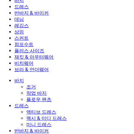
바지
바지
드레스
조거
드레스
반바지 & 바이커
작업 바지
액티브 드레스
반바지 & 바이커
데님
플로우 팬츠
맥시 & 미디 드레스
바이커
데님
레깅스
미니 드레스
데님 반바지
데님 레깅스
레깅스
상의
2.5인치 반바지
와이드 진
데님 레깅스
상의
스커트
데님 반바지
힙업 레깅스
스포츠 브라
스커트
점프수트
데님 스커트
요가 레깅스
티셔츠
액티브 스커트
점프수트
플러스 사이즈
미니 스커트
오버롤
플러스 사이즈
재킷 & 아우터웨어
맥시 & 미디 스커트
롬퍼
플러스 사이즈 하의
재킷 & 아우터웨어
비치웨어
플러스 사이즈 상의
재킷 & 아우터웨어
비치웨어
브라 & 언더웨어
플러스 사이즈 드레스
아우터웨어
수영복 상의
브라 & 언더웨어
수영복 하의
브라
바지
수영복 세트
언더웨어
조거
작업 바지
플로우 팬츠
드레스
액티브 드레스
맥시 & 미디 드레스
미니 드레스
반바지 & 바이커