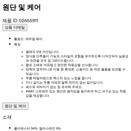
원단 및 케어
제품 ID
02655911
상품 디테일
활용도: 캐주얼 웨어
특징:
클래식 V넥 라인입니다.
장식용 단추들이 기능과 스타일의 균형을 유지하도록 디자인되어 실용성
과 외관을 모두 업그레이드합니다.
짧은 소매로 여유럽고 편안한 착용감을 선사합니다.
양쪽의 옆주머니로 이동 중 휴대폰, 신용카드 등 작은 물품을 보관할 수
있습니다.
주름 테일러링으로 텍스처 있는 느낌을 줍니다.
미디 길이는 무릎 아래와 발목 위까지 덮는 길이입니다.
패드와 속바지가 없는 점 유의해 주세요.
4WAY 스트레치 있는 원단은 움직임을 용이하게 하고 내구성 있는 착용
감을 제공합니다.
원단 및 케어
소재
폴리에스터 94%, 엘라스테인 6%