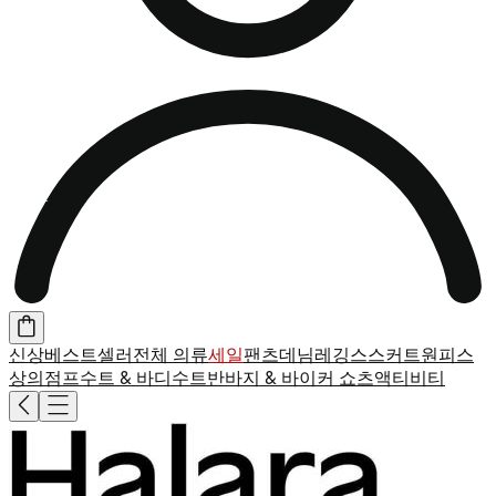
신상
베스트셀러
전체 의류
세일
팬츠
데님
레깅스
스커트
원피스
상의
점프수트 & 바디수트
반바지 & 바이커 쇼츠
액티비티