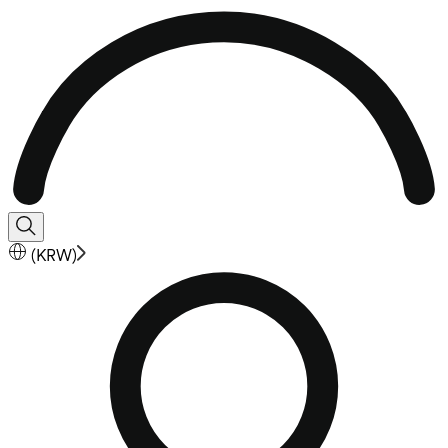
(
KRW
)