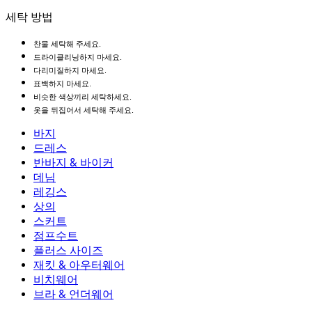
세탁 방법
찬물 세탁해 주세요.
드라이클리닝하지 마세요.
다리미질하지 마세요.
표백하지 마세요.
비슷한 색상끼리 세탁하세요.
옷을 뒤집어서 세탁해 주세요.
바지
바지
드레스
조거
드레스
반바지 & 바이커
작업 바지
액티브 드레스
반바지 & 바이커
데님
플로우 팬츠
맥시 & 미디 드레스
바이커
데님
레깅스
미니 드레스
데님 반바지
데님 레깅스
레깅스
상의
2.5인치 반바지
와이드 진
데님 레깅스
상의
스커트
데님 반바지
힙업 레깅스
스포츠 브라
스커트
점프수트
데님 스커트
요가 레깅스
티셔츠
액티브 스커트
점프수트
플러스 사이즈
미니 스커트
오버롤
플러스 사이즈
재킷 & 아우터웨어
맥시 & 미디 스커트
롬퍼
플러스 사이즈 하의
재킷 & 아우터웨어
비치웨어
플러스 사이즈 상의
재킷 & 아우터웨어
비치웨어
브라 & 언더웨어
플러스 사이즈 드레스
아우터웨어
수영복 상의
브라 & 언더웨어